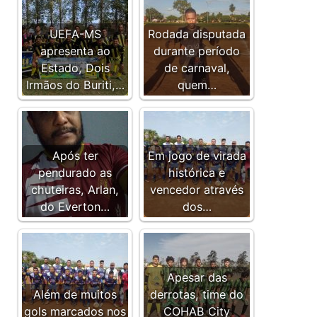
UEFA-MS
Rodada disputada
apresenta ao
durante período
Estado, Dois
de carnaval,
Irmãos do Buriti,…
quem…
Após ter
Em jogo de virada
pendurado as
histórica e
chuteiras, Arlan,
vencedor através
do Everton…
dos…
Apesar das
Além de muitos
derrotas, time do
gols marcados nos
COHAB City