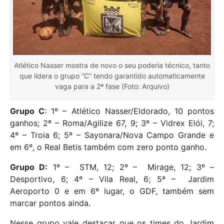
Atlético Nasser mostra de novo o seu poderia técnico, tanto
que lidera o grupo “C” tendo garantido automaticamente
vaga para a 2ª fase (Foto: Arquivo)
Grupo C
: 1º – Atlético Nasser/Eldorado, 10 pontos
ganhos; 2º – Roma/Agilize 67, 9; 3º – Vidrex Elói, 7;
4º – Troia 6; 5º – Sayonara/Nova Campo Grande e
em 6º, o Real Betis também com zero ponto ganho.
Grupo D:
1º – STM, 12; 2º – Mirage, 12; 3º –
Desportivo, 6; 4º – Vila Real, 6; 5º – Jardim
Aeroporto 0 e em 6º lugar, o GDF, também sem
marcar pontos ainda.
Nesse grupo vale destacar que os times do Jardim