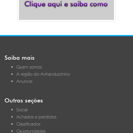
Saiba mais
Quem somos
A região do Anhanduizinho
Anuncie
Outras seções
Social
Achados e perdidos
Classificados
Oportunidades