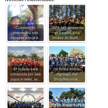
Competição
UEFA-MS apresenta
atravessou seis
ao Estado, Dois
décadas e hoje é…
Irmãos do Buriti,…
6ª rodada será
De forma invicta,
composta por seis
Agrolaço Pet
jogos e neles, as…
Shop/Nacional…