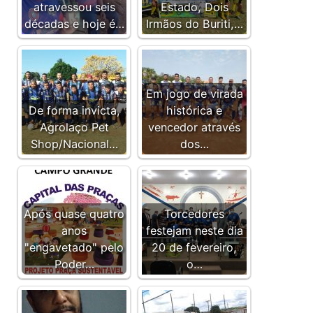
atravessou seis
Estado, Dois
décadas e hoje é…
Irmãos do Buriti,…
Em jogo de virada
De forma invicta,
histórica e
Agrolaço Pet
vencedor através
Shop/Nacional…
dos…
Após quase quatro
Torcedores
anos
festejam neste dia
"engavetado" pelo
20 de fevereiro,
Poder…
o…