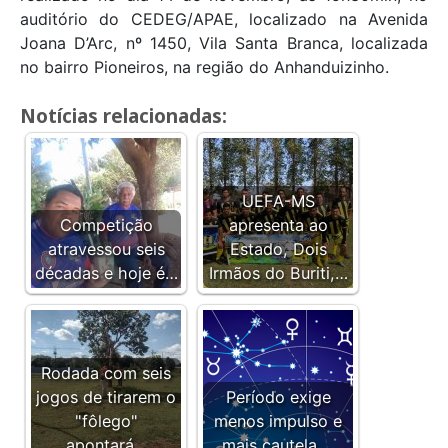
auditório do CEDEG/APAE, localizado na Avenida
Joana D’Arc, nº 1450, Vila Santa Branca, localizada
no bairro Pioneiros, na região do Anhanduizinho.
Notícias relacionadas:
UEFA-MS
Competição
apresenta ao
atravessou seis
Estado, Dois
décadas e hoje é…
Irmãos do Buriti,…
Rodada com seis
jogos de tirarem o
Período exige
"fôlego"
menos impulso e
apontará…
mais cautela,…