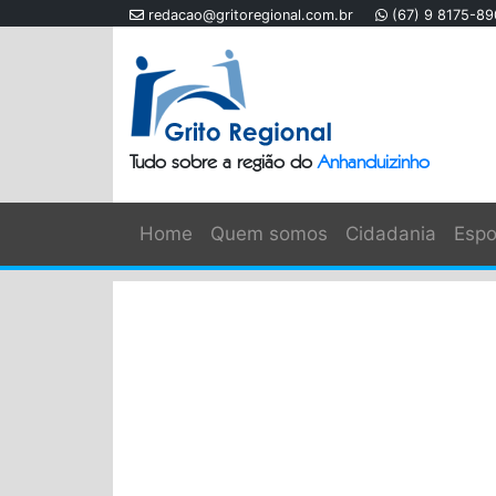
redacao@gritoregional.com.br
(67) 9 8175-8
Tudo sobre a região do
Anhanduizinho
Home
Quem somos
Cidadania
Espo