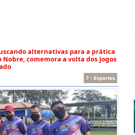
uscando alternativas para a prática
o Nobre, comemora a volta dos jogos
bado
7 - Esportes