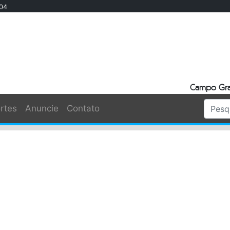
904
Campo Gra
rtes
Anuncie
Contato