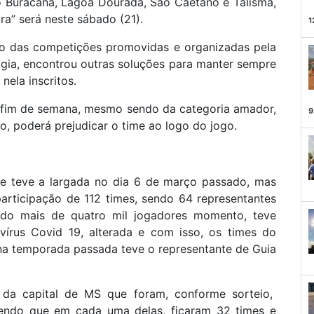
 Buracanã, Lagoa Dourada, São Caetano e Talismã,
ra” será neste sábado (21).
1
ão das competições promovidas e organizadas pela
gia, encontrou outras soluções para manter sempre
 nela inscritos.
e fim de semana, mesmo sendo da categoria amador,
9
so, poderá prejudicar o time ao logo do jogo.
que teve a largada no dia 6 de março passado, mas
participação de 112 times, sendo 64 representantes
ndo mais de quatro mil jogadores momento, teve
írus Covid 19, alterada e com isso, os times do
 na temporada passada teve o representante de Guia
da capital de MS que foram, conforme sorteio,
 sendo que em cada uma delas, ficaram 32 times e