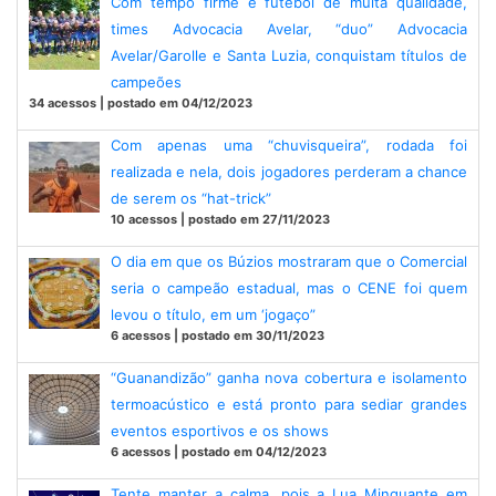
Com tempo firme e futebol de muita qualidade,
times Advocacia Avelar, “duo” Advocacia
Avelar/Garolle e Santa Luzia, conquistam títulos de
campeões
34 acessos | postado em 04/12/2023
Com apenas uma “chuvisqueira”, rodada foi
realizada e nela, dois jogadores perderam a chance
de serem os “hat-trick”
10 acessos | postado em 27/11/2023
O dia em que os Búzios mostraram que o Comercial
seria o campeão estadual, mas o CENE foi quem
levou o título, em um ‘jogaço”
6 acessos | postado em 30/11/2023
“Guanandizão” ganha nova cobertura e isolamento
termoacústico e está pronto para sediar grandes
eventos esportivos e os shows
6 acessos | postado em 04/12/2023
Tente manter a calma, pois a Lua Minguante em