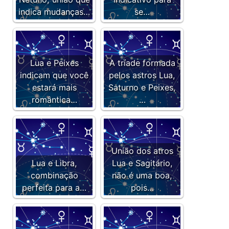
indica mudanças…
se…
Lua e Peixes
A tríade formada
indicam que você
pelos astros Lua,
estará mais
Saturno e Peixes,
romântica…
…
União dos atros
Lua e Libra,
Lua e Sagitário,
combinação
não é uma boa,
perfeita para a…
pois…