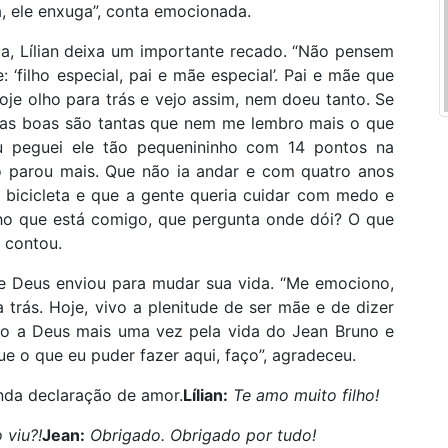
, ele enxuga”, conta emocionada.
ia, Lílian deixa um importante recado. “Não pensem
‘filho especial, pai e mãe especial’. Pai e mãe que
je olho para trás e vejo assim, nem doeu tanto. Se
coisas boas são tantas que nem me lembro mais o que
 peguei ele tão pequenininho com 14 pontos na
ão parou mais. Que não ia andar e com quatro anos
 bicicleta e que a gente queria cuidar com medo e
lho que está comigo, que pergunta onde dói? O que
, contou.
e Deus enviou para mudar sua vida. “Me emociono,
 trás. Hoje, vivo a plenitude de ser mãe e de dizer
ço a Deus mais uma vez pela vida do Jean Bruno e
ue o que eu puder fazer aqui, faço”, agradeceu.
inda declaração de amor.
Lílian:
Te amo muito filho!
 viu?!
Jean:
Obrigado. Obrigado por tudo!