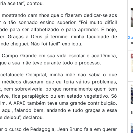
a aceitar”, contou.
 mostrando caminhos que o fizeram dedicar-se aos
 o tão sonhado ensino superior. “Foi muito difícil
de para ser alfabetizado e para aprender. E hoje,
ver. Graças a Deus já terminei minha faculdade de
Gu
de cheguei. Não foi fácil”, explicou.
1
e Campo Grande em sua vida escolar e acadêmica,
ue a sua mãe teve durante todo o processo.
efalocele Occipital, minha mãe não sabia o que
s médicos disseram que eu teria vários problemas,
ez, nem sobreviveria, porque normalmente quem tem
vive, fica paraplégico ou em estado vegetativo. Só
mim. A APAE também teve uma grande contribuição.
tou aqui, falando bem, andando e tudo graças a essa
8
 deixou”, declarou.
r o curso de Pedagogia, Jean Bruno fala em querer