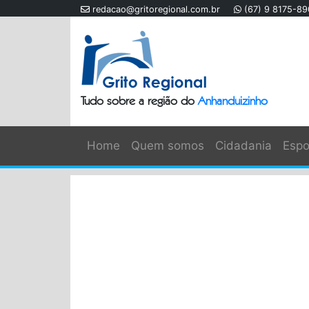
redacao@gritoregional.com.br
(67) 9 8175-8
Tudo sobre a região do
Anhanduizinho
Home
Quem somos
Cidadania
Espo