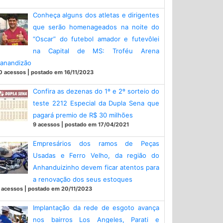
Conheça alguns dos atletas e dirigentes
que serão homenageados na noite do
“Oscar” do futebol amador e futevôlei
na Capital de MS: Troféu Arena
anandizão
0 acessos | postado em 16/11/2023
Confira as dezenas do 1º e 2º sorteio do
teste 2212 Especial da Dupla Sena que
pagará premio de R$ 30 milhões
9 acessos | postado em 17/04/2021
Empresários dos ramos de Peças
Usadas e Ferro Velho, da região do
Anhanduizinho devem ficar atentos para
a renovação dos seus estoques
 acessos | postado em 20/11/2023
Implantação da rede de esgoto avança
nos bairros Los Angeles, Parati e