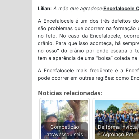
Lílian:
A mãe que agradece!
Encefalocele O
A Encefalocele é um dos três defeitos d
são problemas que ocorrem na formação d
no feto. No caso da Encefalocele, ocorr
crânio. Para que isso aconteça, há sempr
no osso” do crânio por onde escapa o te
tem a aparência de uma “bolsa” colada na 
A Encefalocele mais freqüente é a Encef
pode ocorrer em outras regiões: como Encef
Notícias relacionadas:
Competição
De forma invicta,
atravessou seis
Agrolaço Pet