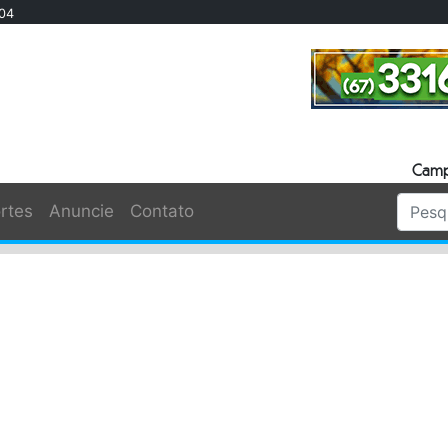
904
Camp
rtes
Anuncie
Contato