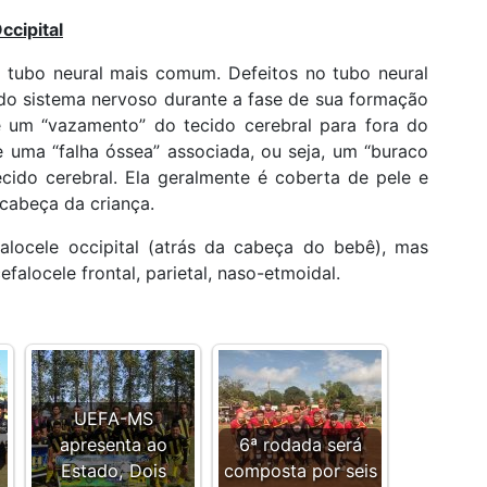
ccipital
o tubo neural mais comum. Defeitos no tubo neural
o sistema nervoso durante a fase de sua formação
e um “vazamento” do tecido cerebral para fora do
e uma “falha óssea” associada, ou seja, um “buraco
cido cerebral. Ela geralmente é coberta de pele e
cabeça da criança.
alocele occipital (atrás da cabeça do bebê), mas
alocele frontal, parietal, naso-etmoidal.
UEFA-MS
apresenta ao
6ª rodada será
Estado, Dois
composta por seis