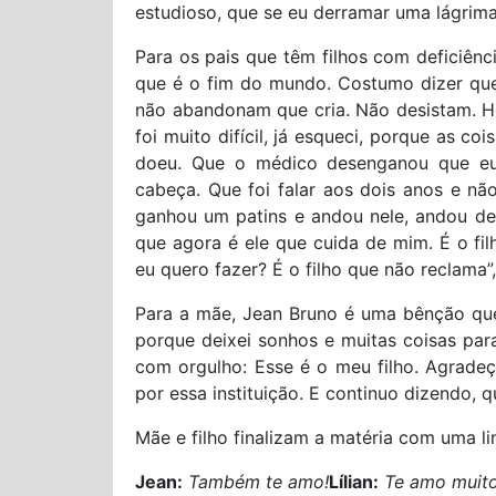
estudioso, que se eu derramar uma lágrima
Para os pais que têm filhos com deficiênc
que é o fim do mundo. Costumo dizer que: 
não abandonam que cria. Não desistam. Ho
foi muito difícil, já esqueci, porque as 
doeu. Que o médico desenganou que eu
cabeça. Que foi falar aos dois anos e n
ganhou um patins e andou nele, andou de
que agora é ele que cuida de mim. É o fi
eu quero fazer? É o filho que não reclama”
Para a mãe, Jean Bruno é uma bênção qu
porque deixei sonhos e muitas coisas para
com orgulho: Esse é o meu filho. Agrade
por essa instituição. E continuo dizendo, q
Mãe e filho finalizam a matéria com uma l
Jean:
Também te amo!
Lílian:
Te amo muito