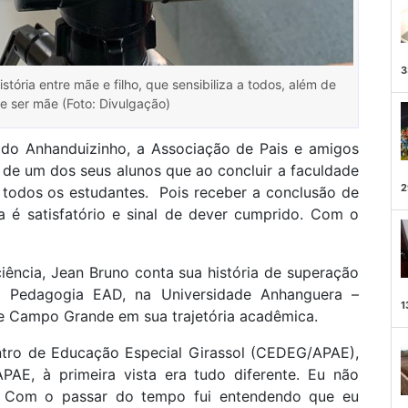
3
ória entre mãe e filho, que sensibiliza a todos, além de
de ser mãe (Foto: Divulgação)
o do Anhanduizinho, a Associação de Pais e amigos
 de um dos seus alunos que ao concluir a faculdade
2
todos os estudantes. Pois receber a conclusão de
 é satisfatório e sinal de dever cumprido. Com o
ência, Jean Bruno conta sua história de superação
m Pedagogia EAD, na Universidade Anhanguera –
1
e Campo Grande em sua trajetória acadêmica.
entro de Educação Especial Girassol (CEDEG/APAE),
PAE, à primeira vista era tudo diferente. Eu não
r. Com o passar do tempo fui entendendo que eu