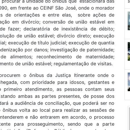
 procurar a unidade do ônibus que estacionará das
3
1090, em frente ao CEINF São José, onde o morador
s de orientações e entre elas, sobre ações de
ração em divórcio; conversão de união estável em
 fazer; declaratória de inexistência de débito;
olução de união estável; divórcio direto; execução
ial; execução de título judicial; execução de quantia
ndenização por danos; investigação de paternidade;
de alimentos; reconhecimento de maternidade;
ento de união estável; regulamentação de visitas.
procurem o ônibus da Justiça Itinerante onde o
hegada, com prioridade para idosos, gestantes e
no primeiro atendimento, as pessoas contam seus
stando ambas as partes presentes, de posse dos
ará a audiência de conciliação, que poderá ser no
ônibus volta ao local para realizar as sessões de
 entenderem e não entrarem em acordo, o processo
ente para prosseguimento, sendo que a parte