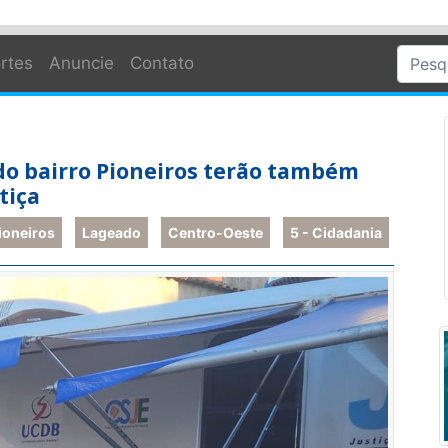
rtes
Anuncie
Contato
do bairro Pioneiros terão também
tiça
ioneiros
Lageado
Centro-Oeste
5 - Cidadania