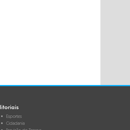
itoriais
Esportes
Cidadania