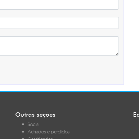
Outras seções
Ed
Social
Achados e perdidos