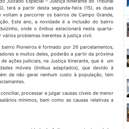
 Juizado Especial – Justiça Itinerante do Tribunal
, terá a partir desta segunda-feira (15), as duas
ue voltam a percorrer os bairros de Campo Grande,
ção. Este ano, a novidade é a inclusão do bairro
duizinho, onde o ônibus estacionará nesta quarta-
 vários problemas inerentes à justiça civil.
 bairro Pioneiros é formado por 26 parcelamentos,
dores e muitos deles, poderão a partir da próxima
de ações judiciais, na Justiça Itinerante, que é um
idades móveis (ônibus adaptados), que devido à
 além de não gerar nenhum custo à população, tem
eclamantes.
conciliar, processar e julgar causas cíveis de menor
salários mínimos, bem como as causas relativas a