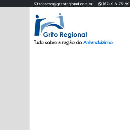
redacao@gritoregional.com.br
(67) 9 8175-8
Tudo sobre a região do
Anhanduizinho