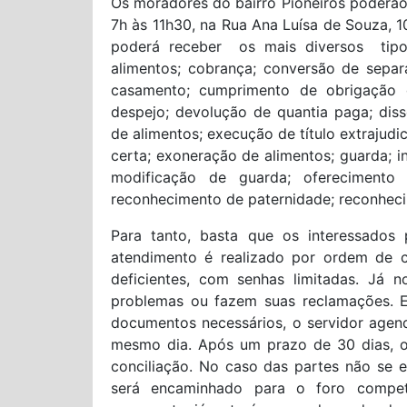
Os moradores do bairro Pioneiros poderão
7h às 11h30, na Rua Ana Luísa de Souza, 
poderá receber os mais diversos tipo
alimentos; cobrança; conversão de sepa
casamento; cumprimento de obrigação de
despejo; devolução de quantia paga; diss
de alimentos; execução de título extrajudic
certa; exoneração de alimentos; guarda; i
modificação de guarda; oferecimento 
reconhecimento de paternidade; reconhecim
Para tanto, basta que os interessados 
atendimento é realizado por ordem de c
deficientes, com senhas limitadas. Já 
problemas ou fazem suas reclamações. E
documentos necessários, o servidor agend
mesmo dia. Após um prazo de 30 dias, o 
conciliação. No caso das partes não se
será encaminhado para o foro compet