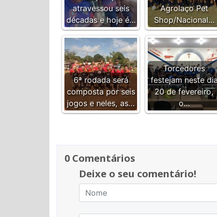
atravessou seis
Agrolaço Pet
décadas e hoje é…
Shop/Nacional…
Torcedores
6ª rodada será
festejam neste di
composta por seis
20 de fevereiro,
jogos e neles, as…
o…
0 Comentários
Deixe o seu comentário!