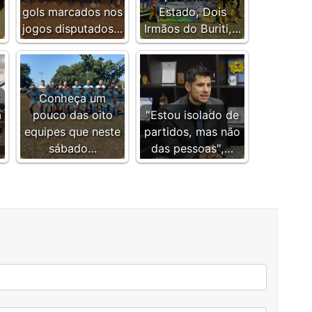
gols marcados nos
Estado, Dois
jogos disputados…
Irmãos do Buriti,…
Conheça um
a
pouco das oito
"Estou isolado de
equipes que neste
partidos, mas não
sábado…
das pessoas",…