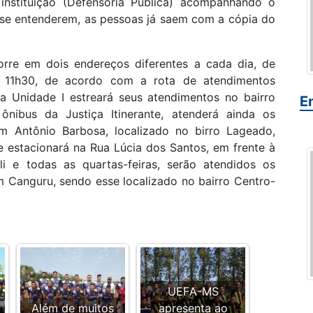
nstituição (Defensoria Pública) acompanhando o
 se entenderem, as pessoas já saem com a cópia do
orre em dois endereços diferentes a cada dia, de
s 11h30, de acordo com a rota de atendimentos
, a Unidade I estreará seus atendimentos no bairro
E
 ônibus da Justiça Itinerante, atenderá ainda os
 Antônio Barbosa, localizado no birro Lageado,
 estacionará na Rua Lúcia dos Santos, em frente à
li e todas as quartas-feiras, serão atendidos os
m Canguru, sendo esse localizado no bairro Centro-
UEFA-MS
Além de muitos
apresenta ao