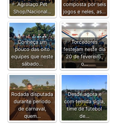
Agrolaço Pet
composta por seis
Shop/Nacional…
jogos e neles, as…
Conheça um
Torcedores
pouco das oito
festejam neste dia
equipes que neste
20 de fevereiro,
sábado…
o…
Rodada disputada
Desde agora e
durante período
com temida sigla,
de carnaval,
time de futebol
quem…
de…