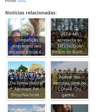
Fonte:
UOL
.
Notícias relacionadas:
UEFA-MS
Competição
apresenta ao
atravessou seis
Estado, Dois
décadas e hoje é…
Irmãos do Buriti,…
Apesar das
De forma invicta,
derrotas, time do
Agrolaço Pet
COHAB City
Shop/Nacional…
ganha…