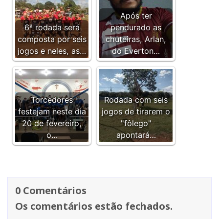
Após ter
6ª rodada será
pendurado as
composta por seis
chuteiras, Arlan,
jogos e neles, as…
do Everton…
Torcedores
Rodada com seis
festejam neste dia
jogos de tirarem o
20 de fevereiro,
"fôlego"
o…
apontará…
0 Comentários
Os comentários estão fechados.