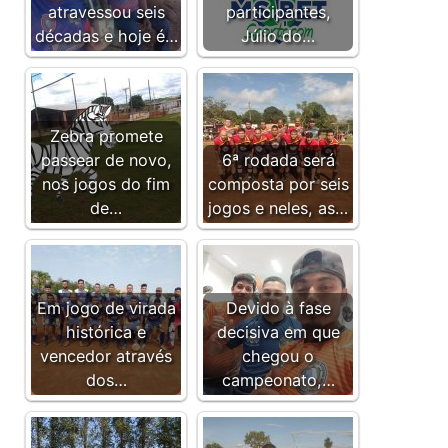
atravessou seis
participantes,
décadas e hoje é…
Júlio do…
Zebra promete
passear de novo,
6ª rodada será
nos jogos do fim
composta por seis
de…
jogos e neles, as…
Em jogo de virada
Devido à fase
histórica e
decisiva em que
vencedor através
chegou o
dos…
campeonato,…