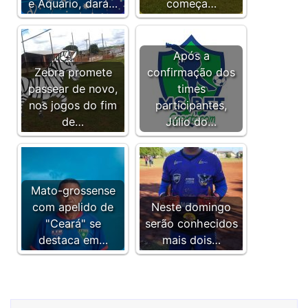
e Aquário, dará…
começa…
Após a
Zebra promete
confirmação dos
passear de novo,
times
nos jogos do fim
participantes,
de…
Júlio do…
Mato-grossense
com apelido de
Neste domingo
"Ceará" se
serão conhecidos
destaca em…
mais dois…