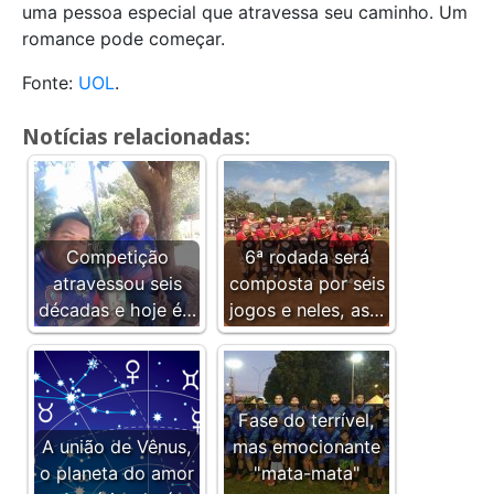
uma pessoa especial que atravessa seu caminho. Um
romance pode começar.
Fonte:
UOL
.
Notícias relacionadas:
Competição
6ª rodada será
atravessou seis
composta por seis
décadas e hoje é…
jogos e neles, as…
Fase do terrível,
A união de Vênus,
mas emocionante
o planeta do amor
"mata-mata"