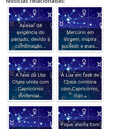
Notícias relacionadas:
Apesar da
exigência do
Mercúrio em
período, devido à
Virgem, inspira
combinação…
sucesso e mais…
A fase da Lua
A Lua em fase de
Cheia unida com
Cheia combina
Capricórnio
com Capricórnio,
evidencia…
cujo…
Fique atenta com