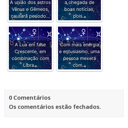
A união dos astros
a chegada de
Vênus e Gêmeos,
boas notícias,
causará período…
pois…
A Lua em fase
Com mais energia
Crescente, em
e entusiasmo, uma
combinação com
pessoa mexerá
Libra…
com…
0 Comentários
Os comentários estão fechados.