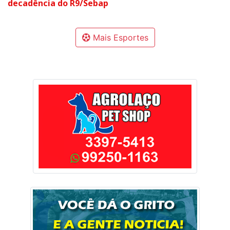
decadência do R9/Sebap
Mais Esportes