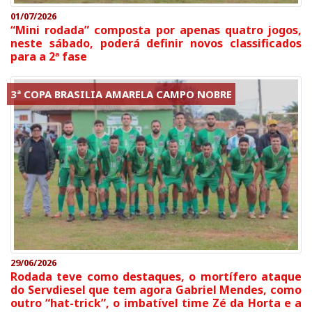
01/07/2026
“Mini rodada” composta por apenas quatro jogos,
neste sábado, poderá definir novos classificados
para a 2ª fase
3ª COPA BRASILIA AMARELA CAMPO NOBRE
29/06/2026
Rodada teve como destaques, o mortífero ataque
do Servdiesel que tem agora Gabriel Mendes, como
outro “hat-trick”, o imbatível time Zé da Horta e a